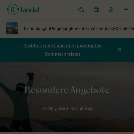
Ferienparks
Meine
Dropdown-
MEN
Buchungen
Menü
meines
Kontos
öffnen
Profitiere jetzt von den günstigsten
Sommerpreisen
Ferienparks
Alpen-Chalets Resort Maria Alm
Besondere Angebot