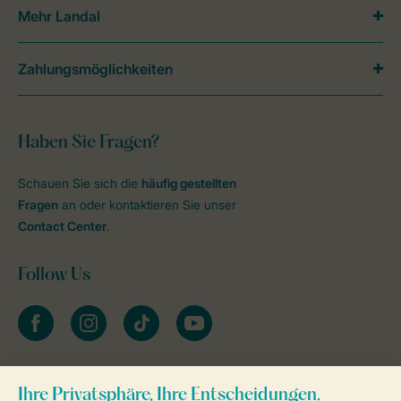
Mehr Landal
Zahlungsmöglichkeiten
Haben Sie Fragen?
Schauen Sie sich die
häufig gestellten
Fragen
an oder kontaktieren Sie unser
Contact Center
.
Follow Us
facebook
instagram
tiktok
youtube
Zum Newsletter anmelden