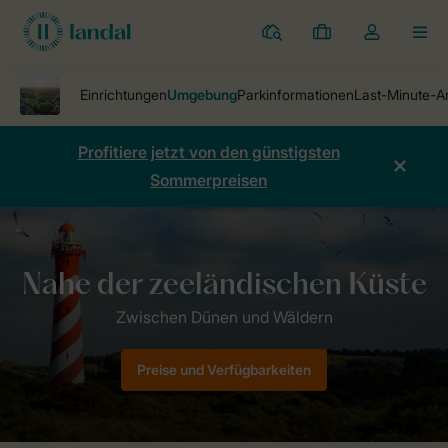
Ferienparks
Meine
Dropdown-
MEN
Buchungen
Menü
meines
Kontos
öffnen
Profitiere jetzt von den günstigsten
Sommerpreisen
Ferienparks
Resort Haamstede
Umgebung
Preise und Verfügbarkeiten