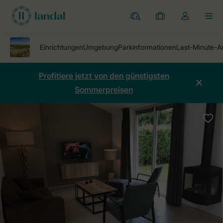
Ferienparks
Meine
Dropdown-
MEN
Buchungen
Menü
meines
Kontos
öffnen
Profitiere jetzt von den günstigsten
Sommerpreisen