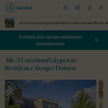
Ferienparks
Meine
Dropdown-
MEN
Buchungen
Menü
meines
Kontos
öffnen
Profitiere jetzt von den günstigsten
Sommerpreisen
Alle 5 Unterkunftstypen in
Residence Berger Duinen
Ferienparks
Residence Berger Duinen
Unterkünfte