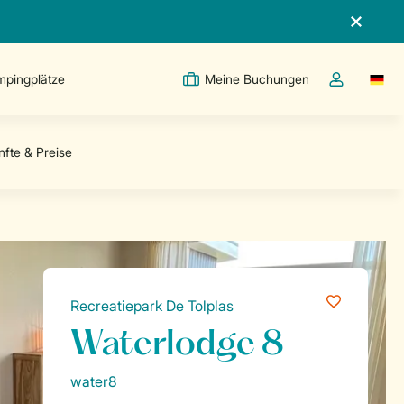
pingplätze
Meine Buchungen
Switc
Dropdown-Me
Recreatiepark De Tolplas
Waterlodge 8
water8