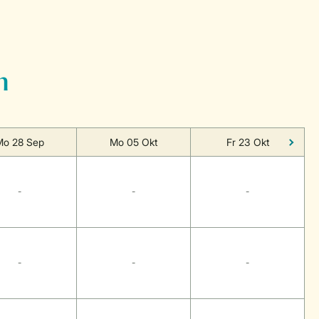
n
Mo 28 Sep
Mo 05 Okt
Fr 23 Okt
-
-
-
-
-
-