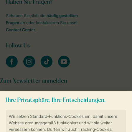
Haben Sie Fragen?
Schauen Sie sich die
häufig gestellten
Fragen
an oder kontaktieren Sie unser
Contact Center
.
Follow Us
facebook
instagram
tiktok
youtube
Zum Newsletter anmelden