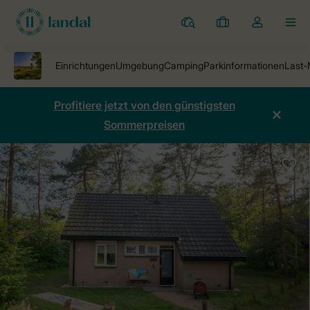
Ferienparks
Meine
Dropdown-
MEN
Buchungen
Menü
meines
Kontos
öffnen
Profitiere jetzt von den günstigsten
Sommerpreisen