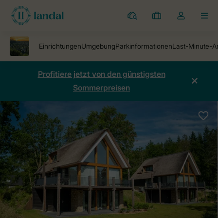
Ferienparks
Meine
Dropdown-
MEN
Buchungen
Menü
meines
Kontos
öffnen
Profitiere jetzt von den günstigsten
Sommerpreisen