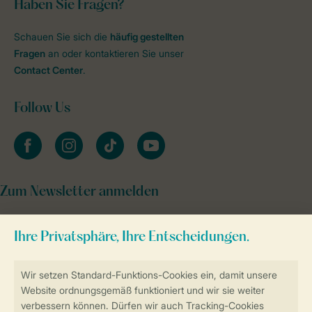
Haben Sie Fragen?
Schauen Sie sich die
häufig gestellten
Fragen
an oder kontaktieren Sie unser
Contact Center
.
Follow Us
facebook
instagram
tiktok
youtube
Zum Newsletter anmelden