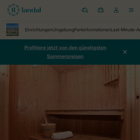
Ferienparks
Meine
Dropdown-
MEN
Buchungen
Menü
meines
Kontos
öffnen
Profitiere jetzt von den günstigsten
Sommerpreisen