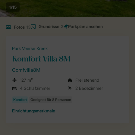
1/15
Grundrisse
2
Fotos
13
Park Veerse Kreek
Komfort Villa 8M
Comfvilla8M
127 m²
Frei stehend
4 Schlafzimmer
2 Badezimmer
Einrichtungsmerkmale