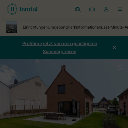
Ferienparks
Meine
Dropdown-
MEN
Buchungen
Menü
meines
Kontos
öffnen
Profitiere jetzt von den günstigsten
Sommerpreisen