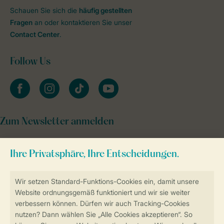
Schauen Sie sich die
häufig gestellten
Fragen
an oder kontaktieren Sie unser
Contact Center
.
Follow Us
facebook
instagram
tiktok
youtube
Zum Newsletter anmelden
Sicher und schnell zur Online-Buchung