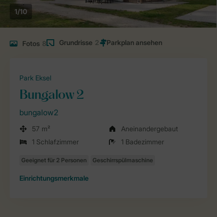
1/10
Grundrisse
2
Fotos
8
Park Eksel
Bungalow 2
bungalow2
57 m²
Aneinandergebaut
1 Schlafzimmer
1 Badezimmer
Einrichtungsmerkmale