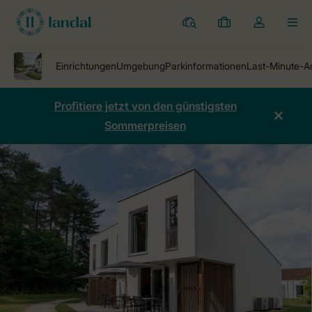
Ferienparks
Meine
Dropdown-
MEN
Buchungen
Menü
meines
Kontos
öffnen
Profitiere jetzt von den günstigsten
Sommerpreisen