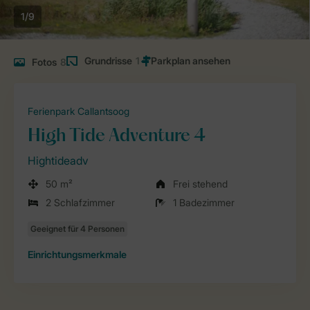
1/9
Grundrisse
1
Fotos
8
Ferienpark Callantsoog
High Tide Adventure 4
Hightideadv
50 m²
Frei stehend
2 Schlafzimmer
1 Badezimmer
Einrichtungsmerkmale