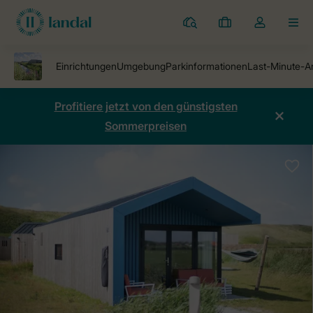
Ferienparks
Meine
Dropdown-
MEN
Buchungen
Menü
meines
Kontos
öffnen
Profitiere jetzt von den günstigsten
Sommerpreisen