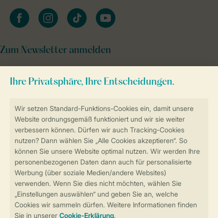
facebook
instagram
tiktok
youtube
Zum Newsletter anmelden
Sicher und schnell zur Online-Buchung
Sichere Datenübertragung
Sicheres Bezahlen
Sicherstellung Deiner Privatsphäre