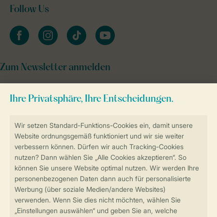
Follow Us
facebook
instagram
tiktok
youtube
Zum Newsletter anmelden
Sicher und schnell zur Online-Buchung
Sichere Datenübertragung
Sicheres Bezahlen