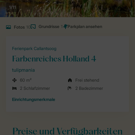
1/11
Grundrisse
1
Fotos
10
Ferienpark Callantsoog
Farbenreiches Holland 4
tulipmania
60 m²
Frei stehend
2 Schlafzimmer
2 Badezimmer
Einrichtungsmerkmale
Preise und Verfügbarkeiten