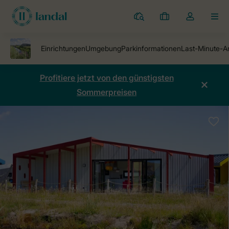
Ferienparks
Meine
Dropdown-
MEN
Buchungen
Menü
meines
Kontos
öffnen
Profitiere jetzt von den günstigsten
Sommerpreisen