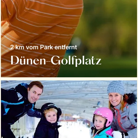
2 km vom Park entfernt
Dünen-Golfplatz