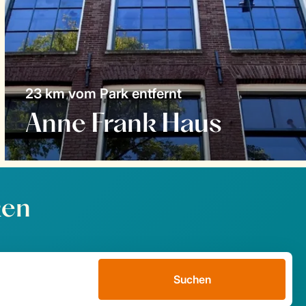
23 km vom Park entfernt
Anne Frank Haus
ken
Suchen