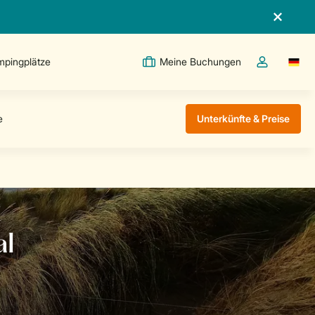
pingplätze
Meine Buchungen
Switc
Dropdown-Me
Unterkünfte & Preise