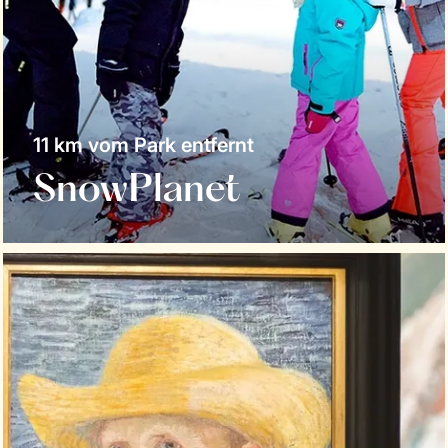
11 km vom Park entfernt
SnowPlanet