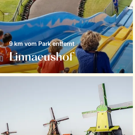
9 km vom Park entfernt
Linnaeushof