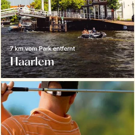
7 km vom Park entfernt
Haarlem