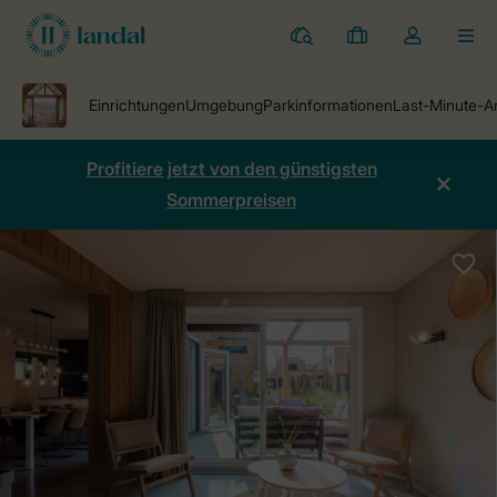
Ferienparks
Meine
Dropdown-
MEN
Buchungen
Menü
meines
Kontos
öffnen
Profitiere jetzt von den günstigsten
Sommerpreisen