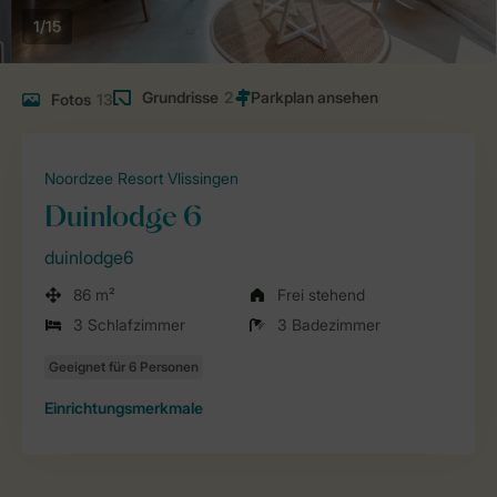
1/15
Grundrisse
2
Fotos
13
Noordzee Resort Vlissingen
Duinlodge 6
duinlodge6
86 m²
Frei stehend
3 Schlafzimmer
3 Badezimmer
Einrichtungsmerkmale