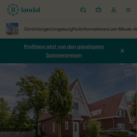
Ferienparks
Meine
Dropdown-
MEN
Buchungen
Menü
meines
Kontos
öffnen
Profitiere jetzt von den günstigsten
Sommerpreisen