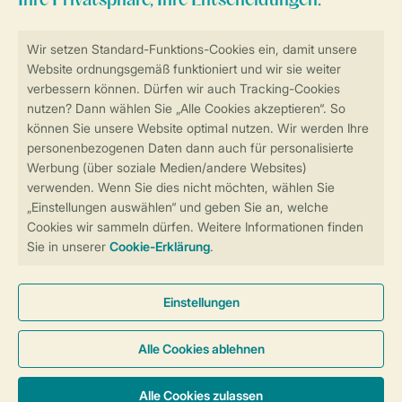
Sicher und schnell zur Online-Buchung
Sichere Datenübertragung
Sicheres Bezahlen
Sicherstellung Deiner Privatsphäre
Weitere Informationen und Einstellungen
Allgemeine Bedingungen
Impressum
Datenschutz
Cookies und Banner
Barrierefreiheit
© 2026 Landal GreenParks GmbH