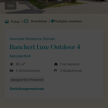
1/23
Grundrisse
2
Fotos
21
Noordzee Résidence Dishoek
Banckert Luxe Outdoor 4
banckertlo4
80 m²
Frei stehend
2 Schlafzimmer
2 Badezimmer
Einrichtungsmerkmale