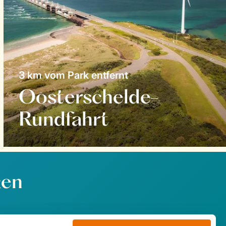
3 km vom Park entfernt
Oosterschelde-
Rundfahrt
ken