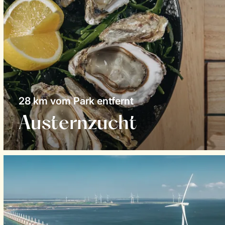
28 km vom Park entfernt
Austernzucht