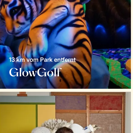
13 km vom Park entfernt
GlowGolf