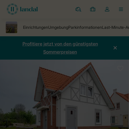
Ferienparks
Meine
Dropdown-
MEN
Buchungen
Menü
meines
Kontos
öffnen
Profitiere jetzt von den günstigsten
Sommerpreisen