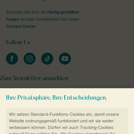
Schauen Sie sich die
häufig gestellten
Fragen
an oder kontaktieren Sie unser
Contact Center
.
Follow Us
facebook
instagram
tiktok
youtube
Zum Newsletter anmelden
Sicher und schnell zur Online-Buchung