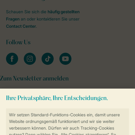
Schauen Sie sich die
häufig gestellten
Fragen
an oder kontaktieren Sie unser
Contact Center
.
Follow Us
facebook
instagram
tiktok
youtube
Zum Newsletter anmelden
Sicher und schnell zur Online-Buchung