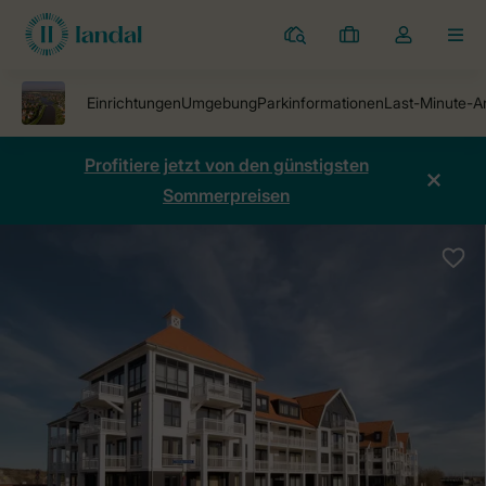
Ferienparks
Meine
Dropdown-
MEN
Buchungen
Menü
meines
Kontos
öffnen
Profitiere jetzt von den günstigsten
Sommerpreisen