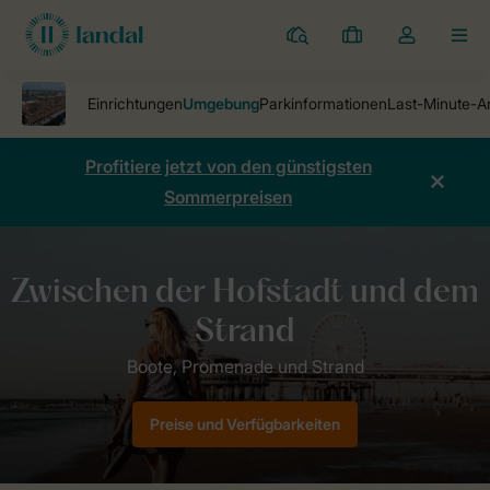
Ferienparks
Meine
Dropdown-
MEN
Buchungen
Menü
meines
Kontos
öffnen
Profitiere jetzt von den günstigsten
Sommerpreisen
Ferienparks
Nautisch Centrum Scheveningen
Umgebung Nautisc
Preise und Verfügbarkeiten