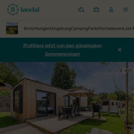
Ferienparks
Meine
Dropdown-
MEN
Buchungen
Menü
meines
Kontos
öffnen
Profitiere jetzt von den günstigsten
Sommerpreisen