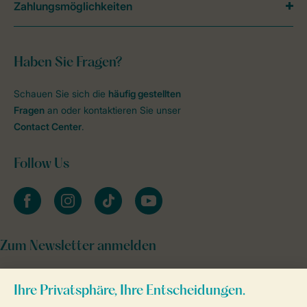
Zahlungsmöglichkeiten
Haben Sie Fragen?
Schauen Sie sich die
häufig gestellten
Fragen
an oder kontaktieren Sie unser
Contact Center
.
Follow Us
facebook
instagram
tiktok
youtube
Zum Newsletter anmelden