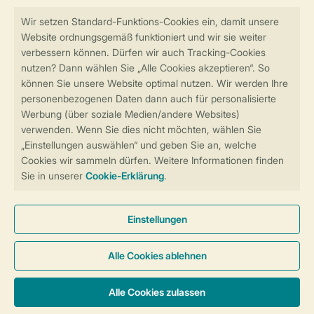
Sicher und schnell zur Online-Buchung
Sichere Datenübertragung
Sicheres Bezahlen
Sicherstellung Deiner Privatsphäre
Weitere Informationen und Einstellungen
Allgemeine Bedingungen
Impressum
Datenschutz
Cookies und Banner
Barrierefreiheit
© 2026 Landal GreenParks GmbH