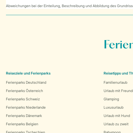
Abweichungen bei der Einteilung, Beschreibung und Abbildung des Grundrisse
Ferie
Reiseziele und Ferienparks
Reisetipps und 
Ferienparks Deutschland
Familienurlaub
Ferienparks Österreich
Urlaub mit Freun
Ferienparks Schweiz
Glamping
Ferienparks Niederlande
Luxusurlaub
Ferienparks Dänemark
Urlaub mit Hund
Ferienparks Belgien
Urlaub zu zweit
Ferienparks Tschechien
Babymoon