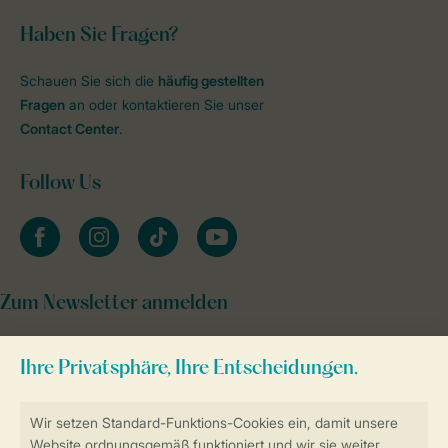
Haben Sie Fragen?
Schauen Sie sich die
häufig gestellten
Fragen
an oder kontaktieren Sie unser
Contact Center
.
Follow Us
facebook
instagram
tiktok
youtube
Zum Newsletter anmelden