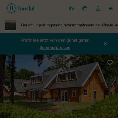
Ferienparks
Meine
Dropdown-
MEN
Buchungen
Menü
meines
Kontos
öffnen
Profitiere jetzt von den günstigsten
Sommerpreisen