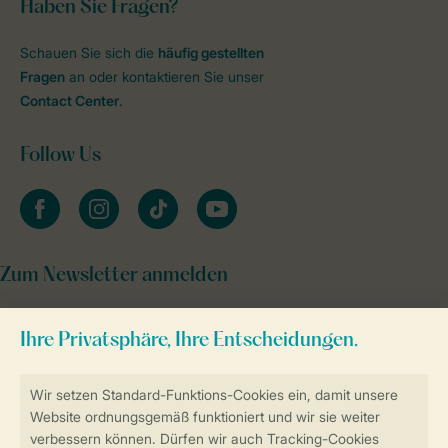
Haben Sie Fragen?
Schauen Sie sich die
häufig gestellten
Fragen
an oder kontaktieren Sie unser
Contact Center
.
Follow Us
facebook
instagram
tiktok
youtube
Zum Newsletter anmelden