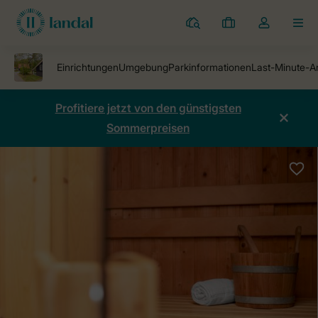
Ferienparks
Meine
Dropdown-
MEN
Buchungen
Menü
meines
Kontos
öffnen
Profitiere jetzt von den günstigsten
Sommerpreisen