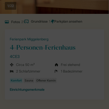
1/22
Grundrisse
1
Fotos
21
Ferienpark Miggelenberg
4-Personen-Ferienhaus
4CE3
Circa 50 m²
Frei stehend
2 Schlafzimmer
1 Badezimmer
Einrichtungsmerkmale