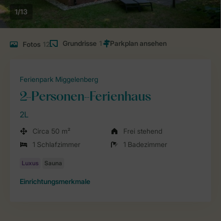
1/13
Grundrisse
1
Fotos
12
Ferienpark Miggelenberg
2-Personen-Ferienhaus
2L
Circa 50 m²
Frei stehend
1 Schlafzimmer
1 Badezimmer
Einrichtungsmerkmale