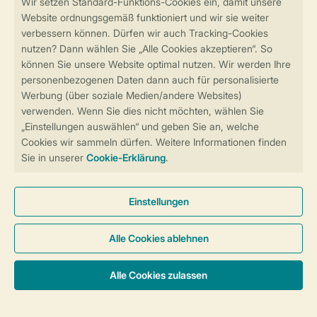
Sicher und schnell zur Online-Buchung
Sichere Datenübertragung
Sicheres Bezahlen
Sicherstellung Deiner Privatsphäre
Weitere Informationen und Einstellungen
Allgemeine Bedingungen
Impressum
Datenschutz
Cookies und Banner
Barrierefreiheit
© 2026 Landal GreenParks GmbH