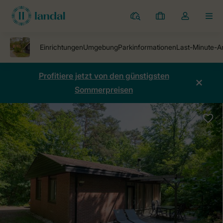
Ferienparks
Meine
Dropdown-
MEN
Buchungen
Menü
meines
Kontos
öffnen
Profitiere jetzt von den günstigsten
Sommerpreisen