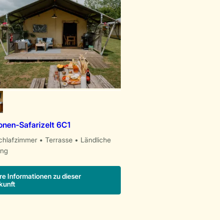
onen-Safarizelt 6C1
chlafzimmer
Terrasse
Ländliche
ng
re Informationen zu dieser
kunft