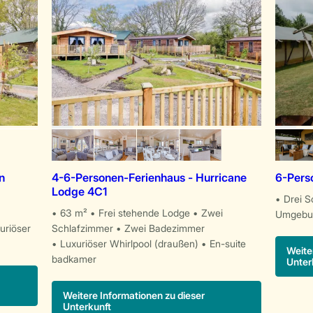
n
4-6-Personen-Ferienhaus - Hurricane
6-Pers
Lodge 4C1
Drei S
63 m²
Frei stehende Lodge
Zwei
Umgebu
uriöser
Schlafzimmer
Zwei Badezimmer
Luxuriöser Whirlpool (draußen)
En-suite
Weite
badkamer
Unter
Weitere Informationen zu dieser
Unterkunft