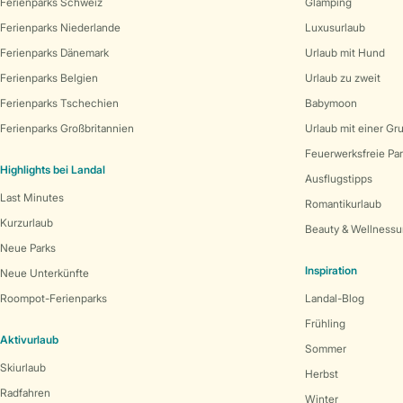
Ferienparks Schweiz
Glamping
Ferienparks Niederlande
Luxusurlaub
Ferienparks Dänemark
Urlaub mit Hund
Ferienparks Belgien
Urlaub zu zweit
Ferienparks Tschechien
Babymoon
Ferienparks Großbritannien
Urlaub mit einer Gr
Feuerwerksfreie Pa
Highlights bei Landal
Ausflugstipps
Last Minutes
Romantikurlaub
Kurzurlaub
Beauty & Wellnessu
Neue Parks
Inspiration
Neue Unterkünfte
Roompot-Ferienparks
Landal-Blog
Frühling
Aktivurlaub
Sommer
Skiurlaub
Herbst
Radfahren
Winter