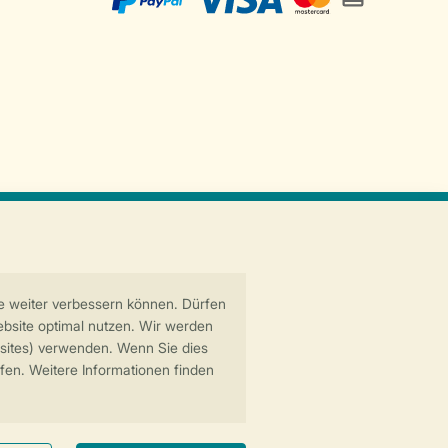
Sichere Datenübertragung
Sicheres Bezahlen
6 Landal GreenParks GmbH