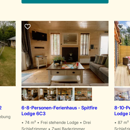
2
6-8-Personen-Ferienhaus - Spitfire
8-10-P
Lodge 6C3
Lodge 
ebung
74 m²
Frei stehende Lodge
Drei
87 m²
Schlafzimmer
Zwei Badezimmer
Schlafz