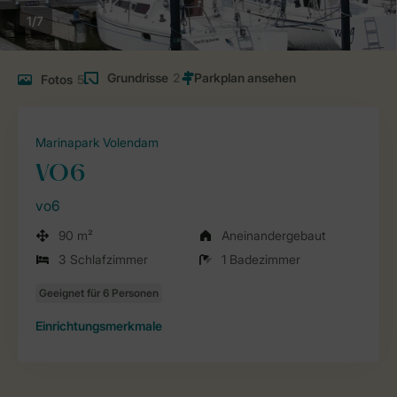
1/7
Grundrisse
2
Fotos
5
Marinapark Volendam
VO6
vo6
90 m²
Aneinandergebaut
3 Schlafzimmer
1 Badezimmer
Einrichtungsmerkmale