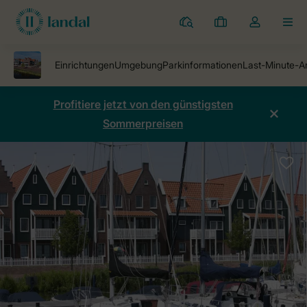
Ferienparks
Meine
Dropdown-
MEN
Buchungen
Menü
meines
Kontos
öffnen
Profitiere jetzt von den günstigsten
Sommerpreisen