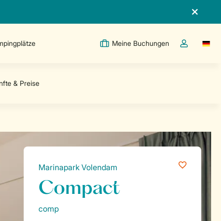
pingplätze
Meine Buchungen
Switc
Dropdown-Me
Marinapark Volendam
Compact
comp