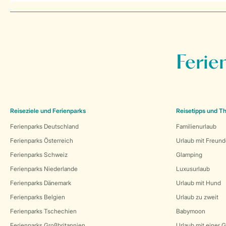
Ferie
Reiseziele und Ferienparks
Reisetipps und 
Ferienparks Deutschland
Familienurlaub
Ferienparks Österreich
Urlaub mit Freun
Ferienparks Schweiz
Glamping
Ferienparks Niederlande
Luxusurlaub
Ferienparks Dänemark
Urlaub mit Hund
Ferienparks Belgien
Urlaub zu zweit
Ferienparks Tschechien
Babymoon
Ferienparks Großbritannien
Urlaub mit einer 