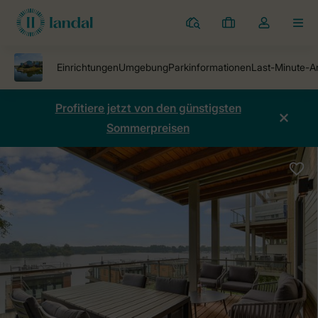
Ferienparks
Meine
Dropdown-
MEN
Buchungen
Menü
meines
Kontos
öffnen
Profitiere jetzt von den günstigsten
Sommerpreisen