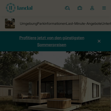
Ferienparks
Meine
Dropdown-
MEN
Buchungen
Menü
meines
Kontos
öffnen
Profitiere jetzt von den günstigsten
Sommerpreisen