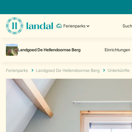
Ferienparks
Such
Ferienparks
Landgoed De Hellendoornse Berg
Unterkünfte