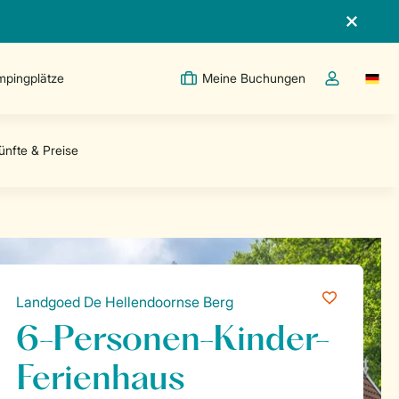
pingplätze
Meine Buchungen
Switc
Dropdown-Me
Landgoed De Hellendoornse Berg
6-Personen-Kinder-
Ferienhaus