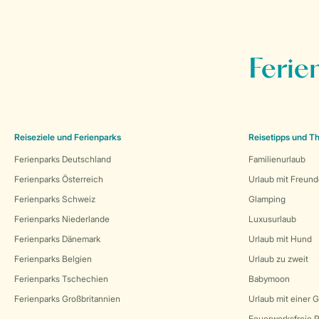
Ferie
Reiseziele und Ferienparks
Reisetipps und 
Ferienparks Deutschland
Familienurlaub
Ferienparks Österreich
Urlaub mit Freun
Ferienparks Schweiz
Glamping
Ferienparks Niederlande
Luxusurlaub
Ferienparks Dänemark
Urlaub mit Hund
Ferienparks Belgien
Urlaub zu zweit
Ferienparks Tschechien
Babymoon
Ferienparks Großbritannien
Urlaub mit einer 
Feuerwerksfreie P