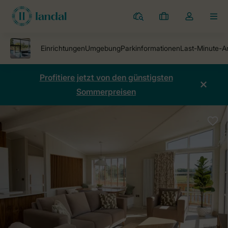
Ferienparks
Meine
Dropdown-
MEN
Buchungen
Menü
meines
Kontos
öffnen
Profitiere jetzt von den günstigsten
Sommerpreisen