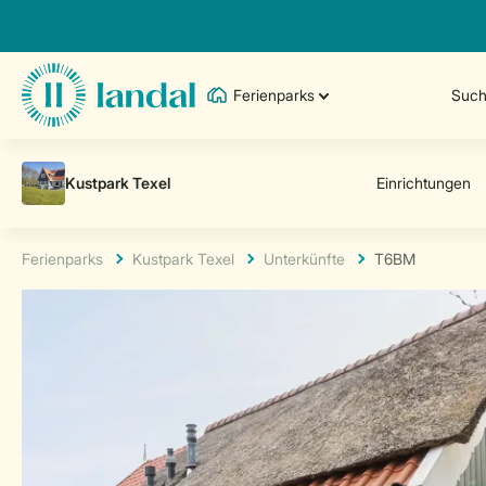
Ferienparks
Such
Ferienparks
Kustpark Texel
Unterkünfte
T6BM