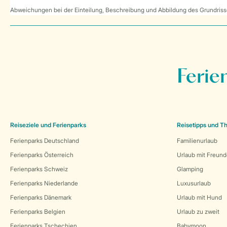
Abweichungen bei der Einteilung, Beschreibung und Abbildung des Grundrisse
Ferie
Reiseziele und Ferienparks
Reisetipps und 
Ferienparks Deutschland
Familienurlaub
Ferienparks Österreich
Urlaub mit Freun
Ferienparks Schweiz
Glamping
Ferienparks Niederlande
Luxusurlaub
Ferienparks Dänemark
Urlaub mit Hund
Ferienparks Belgien
Urlaub zu zweit
Ferienparks Tschechien
Babymoon