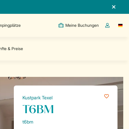
pingplätze
Meine Buchungen
Switc
Dropdown-Me
Kustpark Texel
T6BM
t6bm