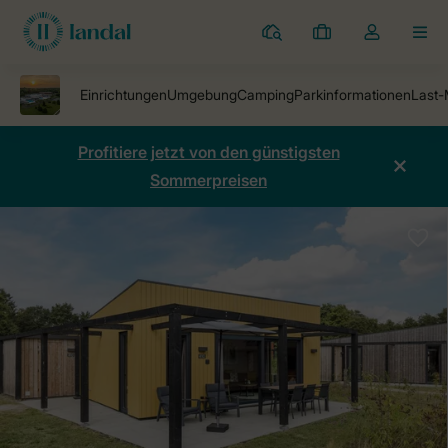
Ferienparks
Meine
Dropdown-
MEN
Buchungen
Menü
meines
Kontos
öffnen
Profitiere jetzt von den günstigsten
Sommerpreisen