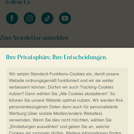
Follow Us
facebook
instagram
tiktok
youtube
Zum Newsletter anmelden
Sicher und schnell zur Online-Buchung
Sichere Datenübertragung
Sicheres Bezahlen
Sicherstellung Deiner Privatsphäre