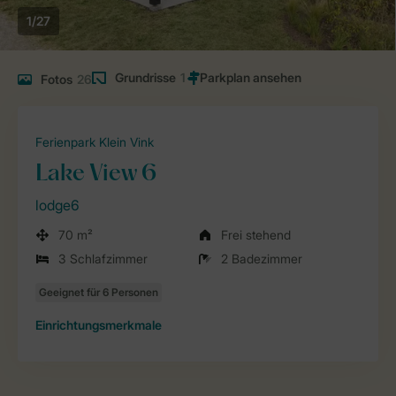
1/27
Grundrisse
1
Fotos
26
Ferienpark Klein Vink
Lake View 6
lodge6
70 m²
Frei stehend
3 Schlafzimmer
2 Badezimmer
Einrichtungsmerkmale