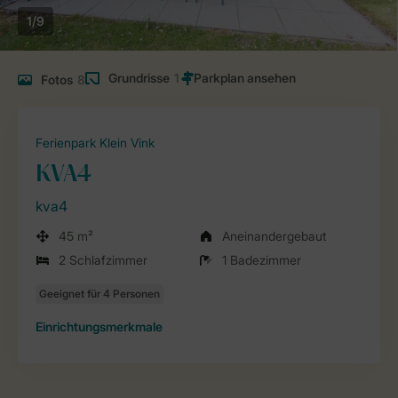
1/9
Grundrisse
1
Fotos
8
Ferienpark Klein Vink
KVA4
kva4
45 m²
Aneinandergebaut
2 Schlafzimmer
1 Badezimmer
Einrichtungsmerkmale