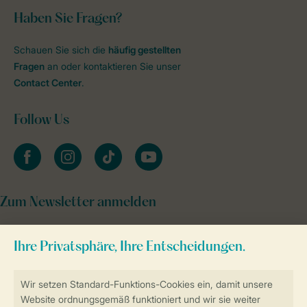
Haben Sie Fragen?
Schauen Sie sich die
häufig gestellten
Fragen
an oder kontaktieren Sie unser
Contact Center
.
Follow Us
facebook
instagram
tiktok
youtube
Zum Newsletter anmelden