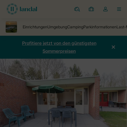
Ferienparks
Meine
Dropdown-
MEN
Buchungen
Menü
meines
Kontos
öffnen
Profitiere jetzt von den günstigsten
Sommerpreisen