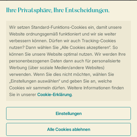
Sicher und schnell zur Online-Buchung
Sichere Datenübertragung
Sicheres Bezahlen
Sicherstellung Deiner Privatsphäre
Weitere Informationen und Einstellungen
Allgemeine Bedingungen
Impressum
Datenschutz
Cookies und Banner
Barrierefreiheit
© 2026 Landal GreenParks GmbH