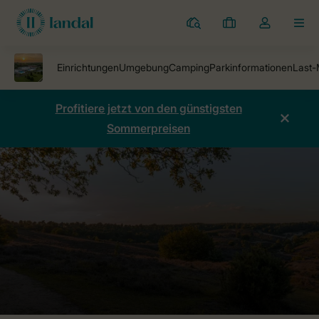
Ferienparks
Meine
Dropdown-
MEN
Buchungen
Menü
meines
Kontos
öffnen
Profitiere jetzt von den günstigsten
Sommerpreisen
Ferienparks
Ferienpark Klein Vink
Preise vergleichen