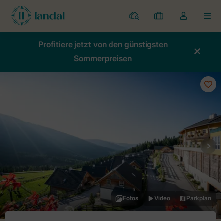
Ferienparks
Meine
Dropdown-
MEN
Buchungen
Menü
meines
Profitiere jetzt von den günstigsten
Kontos
Sommerpreisen
öffnen