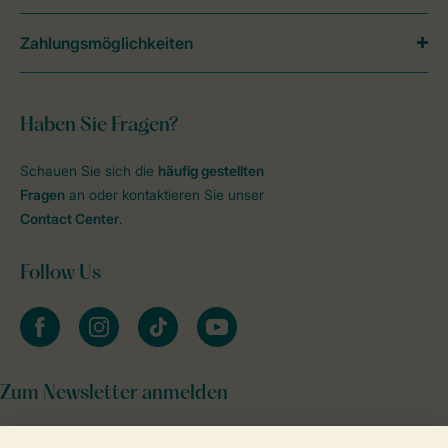
Zahlungsmöglichkeiten
Haben Sie Fragen?
Schauen Sie sich die
häufig gestellten
Fragen
an oder kontaktieren Sie unser
Contact Center
.
Follow Us
facebook
instagram
tiktok
youtube
Zum Newsletter anmelden