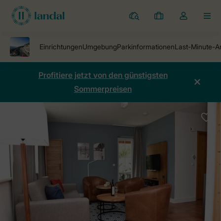
Ferienparks
Meine
Dropdown-
MEN
Buchungen
Menü
meines
Kontos
öffnen
Profitiere jetzt von den günstigsten
Sommerpreisen