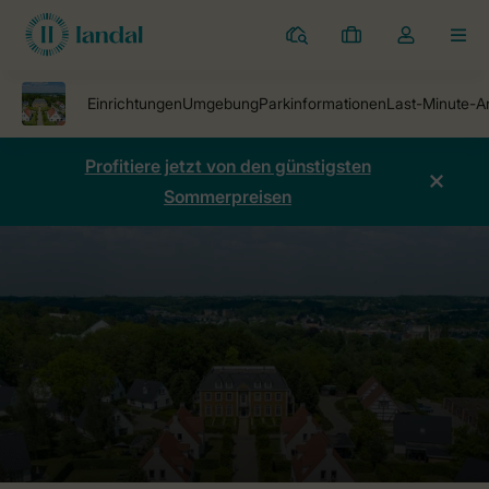
Ferienparks
Meine
Dropdown-
MEN
Buchungen
Menü
meines
Kontos
öffnen
Profitiere jetzt von den günstigsten
Sommerpreisen
Ferienparks
Ferienpark Kasteeldomein De Cauberg
Preise verglei