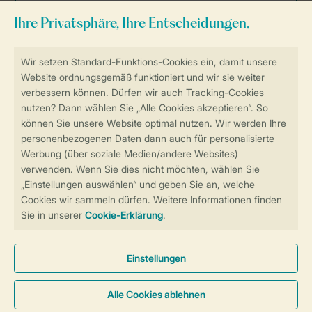
Sicher und schnell zur Online-Buchung
Sichere Datenübertragung
Sicheres Bezahlen
Sicherstellung Deiner Privatsphäre
Weitere Informationen und Einstellungen
Allgemeine Bedingungen
Impressum
Datenschutz
Cookies und Banner
Barrierefreiheit
© 2026 Landal GreenParks GmbH