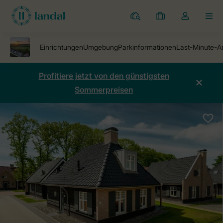
Ferienparks
Meine
Dropdown-
MEN
Buchungen
Menü
meines
Kontos
öffnen
Profitiere jetzt von den günstigsten
Sommerpreisen