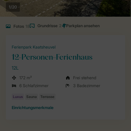
1/20
Grundrisse
2
Fotos
18
Ferienpark Kaatsheuvel
12-Personen-Ferienhaus
12L
172 m²
Frei stehend
6 Schlafzimmer
3 Badezimmer
Einrichtungsmerkmale