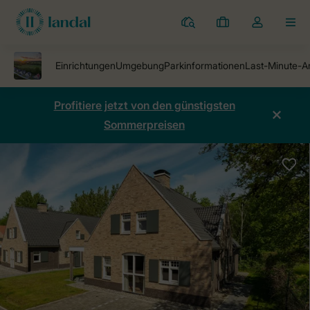
Ferienparks
Meine
Dropdown-
MEN
Buchungen
Menü
meines
Kontos
öffnen
Profitiere jetzt von den günstigsten
Sommerpreisen