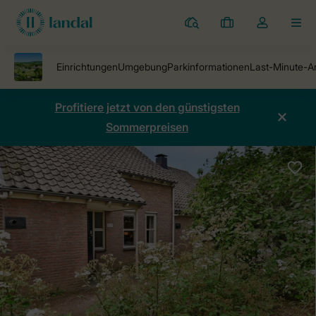
Ferienparks
Meine
Dropdown-
MEN
Buchungen
Menü
meines
Kontos
öffnen
Profitiere jetzt von den günstigsten
Sommerpreisen