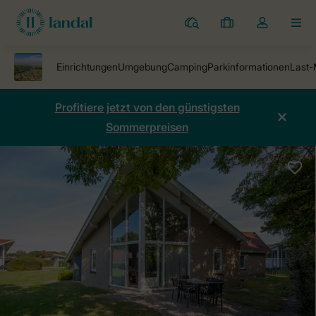
Ferienparks
Meine
Dropdown-
MEN
Buchungen
Menü
meines
Kontos
öffnen
Profitiere jetzt von den günstigsten
Sommerpreisen