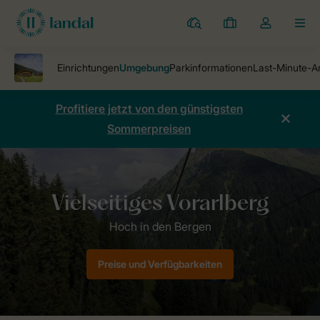
Ferienparks
Meine
Dropdown-
MEN
Buchungen
Menü
meines
Kontos
öffnen
Profitiere jetzt von den günstigsten
Sommerpreisen
Ferienparks
Alpen-Chalets Hochmontafon
Umgebung
Preise und Verfügbarkeiten