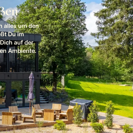
eßen
ch alles um den
eßt Du im
Dich auf der
hen Ambiente.