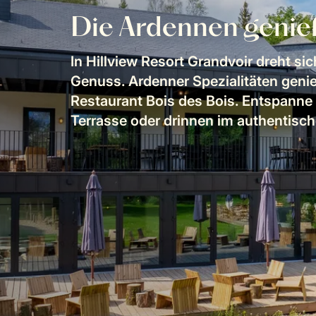
Die Ardennen geni
In Hillview Resort Grandvoir dreht si
Genuss. Ardenner Spezialitäten geni
Restaurant Bois des Bois. Entspanne 
Terrasse oder drinnen im authentisc