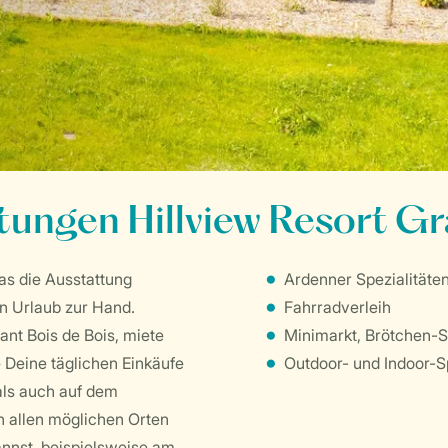
tungen Hillview Resort G
was die Ausstattung
Ardenner Spezialitäten
en Urlaub zur Hand.
Fahrradverleih
nt Bois de Bois, miete
Minimarkt, Brötchen-S
 Deine täglichen Einkäufe
Outdoor- und Indoor-Sp
als auch auf dem
n allen möglichen Orten
nnst, beispielsweise am