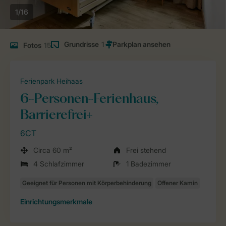
1/16
Grundrisse
1
Fotos
15
Ferienpark Heihaas
6-Personen-Ferienhaus,
Barrierefrei+
6CT
Circa 60 m²
Frei stehend
4 Schlafzimmer
1 Badezimmer
Einrichtungsmerkmale