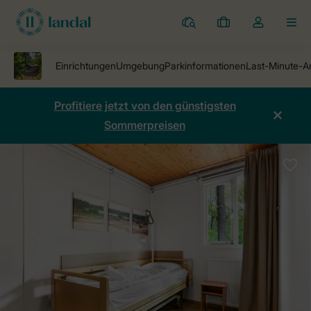
Ferienparks
Meine
Dropdown-
MEN
Buchungen
Menü
meines
Kontos
öffnen
Profitiere jetzt von den günstigsten
Sommerpreisen