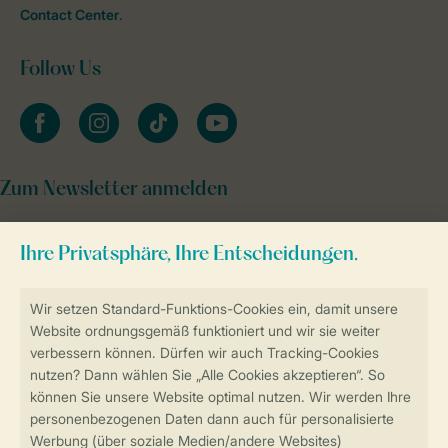
Contact Center
.
Follow Us
facebook
instagram
tiktok
youtube
Zum Newsletter anmelden
Sicher und schnell zur Online-Buchung
Sichere Datenübertragung
Sicheres Bezahlen