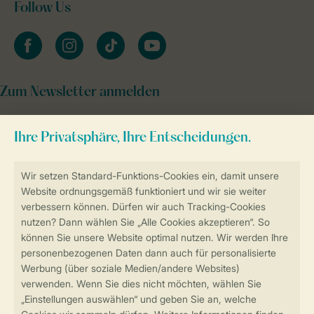
Follow Us
facebook
instagram
tiktok
youtube
Zum Newsletter anmelden
Sicher und schnell zur Online-Buchung
Sichere Datenübertragung
Sicheres Bezahlen
Sicherstellung Deiner Privatsphäre