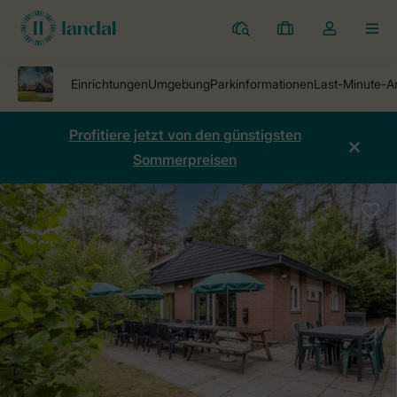
Ferienparks
Meine
Dropdown-
MEN
Buchungen
Menü
meines
Kontos
öffnen
Profitiere jetzt von den günstigsten
Sommerpreisen