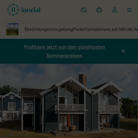
Ferienparks
Meine
Dropdown-
MEN
Buchungen
Menü
meines
Kontos
öffnen
Profitiere jetzt von den günstigsten
Sommerpreisen