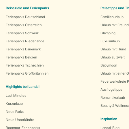
Reiseziele und Ferienparks
Reisetipps und 
Ferienparks Deutschland
Familienurlaub
Ferienparks Österreich
Urlaub mit Freun
Ferienparks Schweiz
Glamping
Ferienparks Niederlande
Luxusurlaub
Ferienparks Dänemark
Urlaub mit Hund
Ferienparks Belgien
Urlaub zu zweit
Ferienparks Tschechien
Babymoon
Ferienparks Großbritannien
Urlaub mit einer 
Feuerwerksfreie P
Highlights bei Landal
Ausflugstipps
Last Minutes
Romantikurlaub
Kurzurlaub
Beauty & Wellnes
Neue Parks
Inspiration
Neue Unterkünfte
Roompot-Ferienparks
Landal-Blog