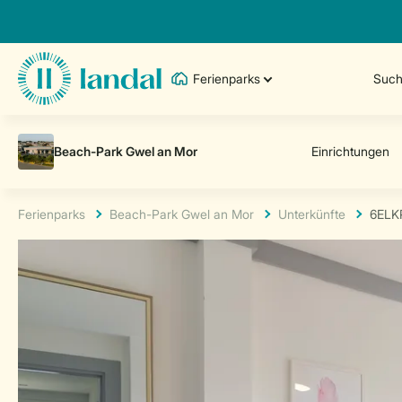
Ferienparks
Such
Ferienparks
Beach-Park Gwel an Mor
Unterkünfte
6ELK