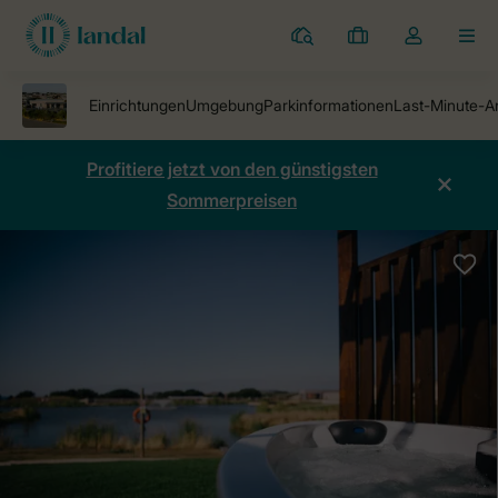
Ferienparks
Meine
Dropdown-
MEN
Buchungen
Menü
meines
Kontos
öffnen
Profitiere jetzt von den günstigsten
Sommerpreisen