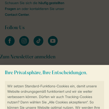
Schauen Sie sich die
häufig gestellten
Fragen
an oder kontaktieren Sie unser
Contact Center
.
Follow Us
facebook
instagram
tiktok
youtube
Zum Newsletter anmelden
Sicher und schnell zur Online-Buchung