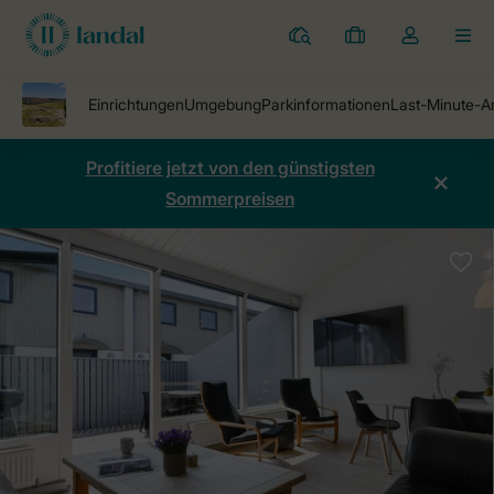
Ferienparks
Meine
Dropdown-
MEN
Buchungen
Menü
meines
Kontos
öffnen
Profitiere jetzt von den günstigsten
Sommerpreisen