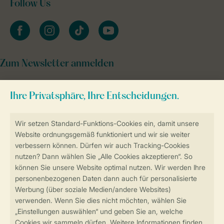
Follow Us
facebook
instagram
tiktok
youtube
Zum Newsletter anmelden
Sicher und schnell zur Online-Buchung
Sichere Datenübertragung
Sicheres Bezahlen
Sicherstellung Deiner Privatsphäre